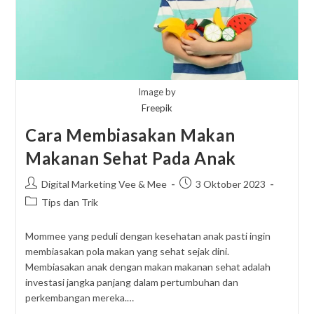
Image by
Freepik
Cara Membiasakan Makan
Makanan Sehat Pada Anak
Post
Post
Digital Marketing Vee & Mee
3 Oktober 2023
author:
published:
Post
Tips dan Trik
category:
Mommee yang peduli dengan kesehatan anak pasti ingin
membiasakan pola makan yang sehat sejak dini.
Membiasakan anak dengan makan makanan sehat adalah
investasi jangka panjang dalam pertumbuhan dan
perkembangan mereka.…