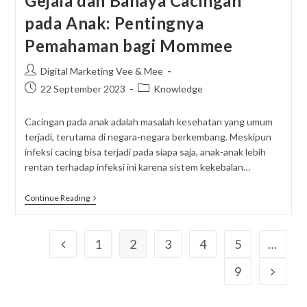
Gejala dan Bahaya Cacingan
pada Anak: Pentingnya
Pemahaman bagi Mommee
Post
Digital Marketing Vee & Mee
author:
Post
Post
22 September 2023
Knowledge
published:
category:
Cacingan pada anak adalah masalah kesehatan yang umum
terjadi, terutama di negara-negara berkembang. Meskipun
infeksi cacing bisa terjadi pada siapa saja, anak-anak lebih
rentan terhadap infeksi ini karena sistem kekebalan…
Gejala
Continue Reading
Dan
Bahaya
Cacingan
Pada
1
2
3
4
5
…
Go to the previous page
Anak:
Pentingnya
9
Go to t
Pemahaman
Bagi
Mommee