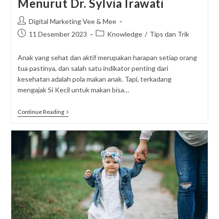
Menurut Dr. Sylvia Irawati
Post
Digital Marketing Vee & Mee
author:
Post
Post
11 Desember 2023
Knowledge
/
Tips dan Trik
published:
category:
Anak yang sehat dan aktif merupakan harapan setiap orang
tua pastinya, dan salah satu indikator penting dari
kesehatan adalah pola makan anak. Tapi, terkadang
mengajak Si Kecil untuk makan bisa…
Penyebab
Continue Reading
Anak
Susah
Makan
Menurut
Dr.
Sylvia
Irawati