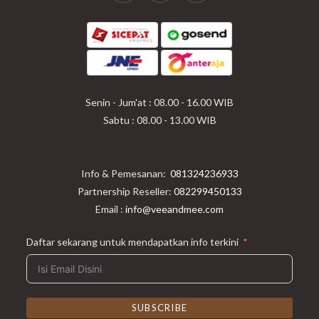
Opens
Opens
Opens
in
in
in
a
a
a
new
new
new
tab
tab
tab
Senin - Jum'at : 08.00 - 16.00 WIB
Sabtu : 08.00 - 13.00 WIB
Info & Pemesanan:
081324236933
Partnership Reseller:
082299450133
Email :
info@veeandmee.com
Daftar sekarang untuk mendapatkan info terkini
SUBSCRIBE