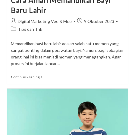
Cara Aman Memandikan Bayi
Baru Lahir
Post
Post
Digital Marketing Vee & Mee
9 Oktober 2023
author:
published:
Post
Tips dan Trik
category:
Memandikan bayi baru lahir adalah salah satu momen yang
sangat penting dalam perawatan bayi. Namun, bagi sebagian
orang, hal ini bisa menjadi momen yang menegangkan. Agar
proses ini berjalan lancar…
Cara
Continue Reading
Aman
Memandikan
Bayi
Baru
Lahir