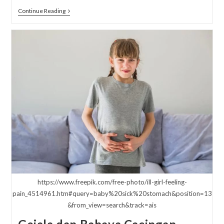
Cara
Continue Reading
Membiasakan
Makan
Makanan
Sehat
Pada
Anak
https://www.freepik.com/free-photo/ill-girl-feeling-
pain_4514961.htm#query=baby%20sick%20stomach&position=13
&from_view=search&track=ais