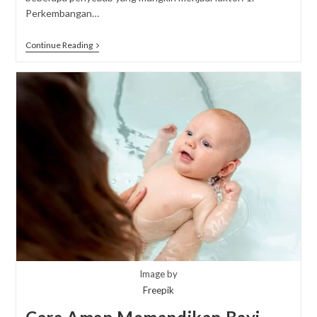
Perkembangan…
Anak
Continue Reading
Terlambat
Berjalan?
Amati
Penyebabnya!
Image by
Freepik