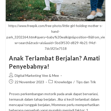
https://www.freepik.com/free-photo/little-girl-holding-mother-s-
hand-
park_3202264.htm#query=baby%20walkign&position=8&from_vie
w=search&track=ais&uuid=5bd3f530-d829-4b21-94cf-
7dc5f25e7518
Anak Terlambat Berjalan? Amati
Penyebabnya!
Post
Digital Marketing Vee & Mee
author:
Post
Post
22 November 2023
Knowledge
/
Tips dan Trik
published:
category:
Proses perkembangan motorik pada anak dapat bervariasi,
termasuk dalam tahap berjalan. Jika si kecil terlambat dalam
mencapai tonggak berjalan, Mommee perlu memperhatikan
beberapa penyebab yang mungkin menjadi faktor: 1.