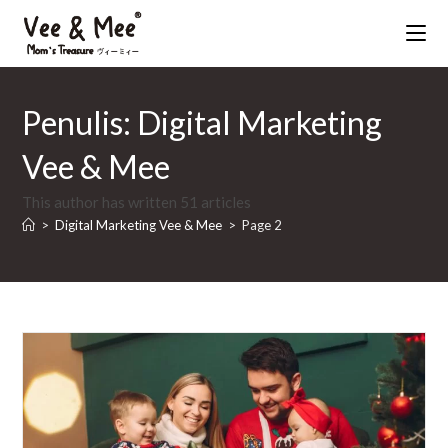
Skip
to
Penulis:
Digital Marketing
content
Vee & Mee
This author has written 51 articles
>
Digital Marketing Vee & Mee
>
Page 2