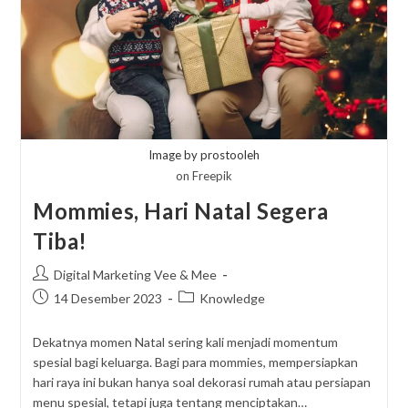
Image by prostooleh
on Freepik
Mommies, Hari Natal Segera
Tiba!
Post
Digital Marketing Vee & Mee
author:
Post
Post
14 Desember 2023
Knowledge
published:
category:
Dekatnya momen Natal sering kali menjadi momentum
spesial bagi keluarga. Bagi para mommies, mempersiapkan
hari raya ini bukan hanya soal dekorasi rumah atau persiapan
menu spesial, tetapi juga tentang menciptakan…