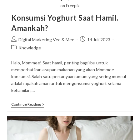
on Freepik
Konsumsi Yoghurt Saat Hamil.
Amankah?
Post
Post
Digital Marketing Vee & Mee
14 Juli 2023
author:
published:
Post
Knowledge
category:
Halo, Mommee! Saat hamil, penting bagi ibu untuk
memperhatikan asupan makanan yang akan Mommee
konsumsi. Salah satu pertanyaan umum yang sering muncul
adalah apakah aman untuk mengonsumsi yoghurt selama
kehamilan,…
Konsumsi
Continue Reading
Yoghurt
Saat
Hamil.
Amankah?