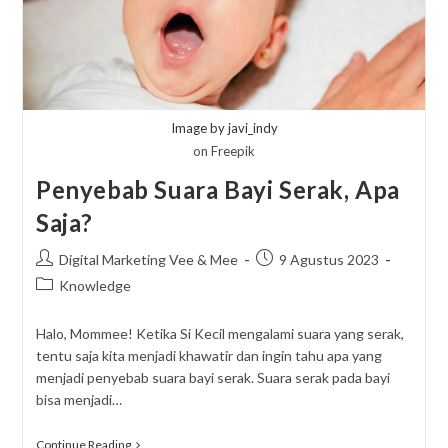
Image by javi_indy
on Freepik
Penyebab Suara Bayi Serak, Apa
Saja?
Post
Post
Digital Marketing Vee & Mee
9 Agustus 2023
author:
published:
Post
Knowledge
category:
Halo, Mommee! Ketika Si Kecil mengalami suara yang serak,
tentu saja kita menjadi khawatir dan ingin tahu apa yang
menjadi penyebab suara bayi serak. Suara serak pada bayi
bisa menjadi…
Penyebab
Continue Reading