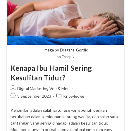
Image by Dragana_Gordic
on Freepik
Kenapa Ibu Hamil Sering
Kesulitan Tidur?
Post
Digital Marketing Vee & Mee
author:
Post
Post
3 September 2023
Knowledge
published:
category:
Kehamilan adalah salah satu fase yang penuh dengan
perubahan dalam kehidupan seorang wanita, dan salah satu
tantangan yang sering dihadapi adalah kesulitan tidur.
Mommee mungkin pernah mengalami malam-malam yang