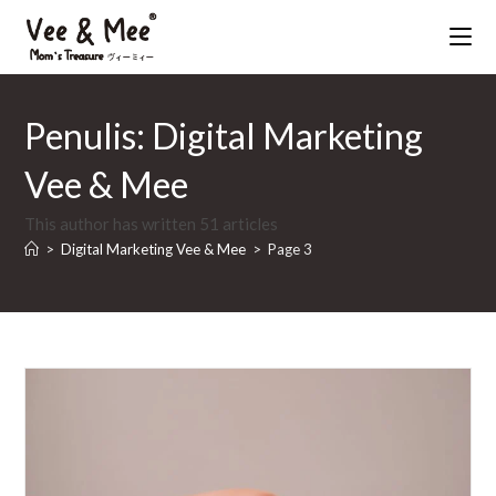
Skip
to
Penulis:
Digital Marketing
content
Vee & Mee
This author has written 51 articles
>
Digital Marketing Vee & Mee
>
Page 3