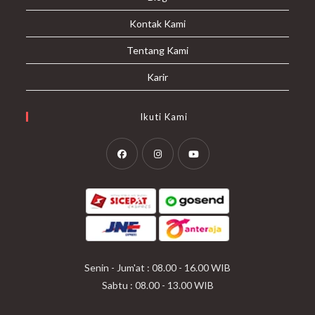
Kontak Kami
Tentang Kami
Karir
Ikuti Kami
Opens
Opens
Opens
in
in
in
a
a
a
new
new
new
tab
tab
tab
Senin - Jum'at : 08.00 - 16.00 WIB
Sabtu : 08.00 - 13.00 WIB