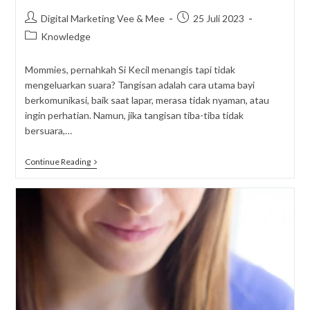
Post
Post
Digital Marketing Vee & Mee
25 Juli 2023
author:
published:
Post
Knowledge
category:
Mommies, pernahkah Si Kecil menangis tapi tidak
mengeluarkan suara? Tangisan adalah cara utama bayi
berkomunikasi, baik saat lapar, merasa tidak nyaman, atau
ingin perhatian. Namun, jika tangisan tiba-tiba tidak
bersuara,…
Bayi
Continue Reading
Menangis
Tanpa
Suara,
Haruskah
Khawatir?