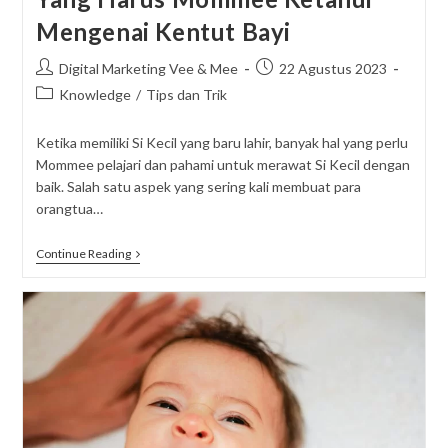
Mengenai Kentut Bayi
Post
Post
Digital Marketing Vee & Mee
22 Agustus 2023
author:
published:
Post
Knowledge
/
Tips dan Trik
category:
Ketika memiliki Si Kecil yang baru lahir, banyak hal yang perlu
Mommee pelajari dan pahami untuk merawat Si Kecil dengan
baik. Salah satu aspek yang sering kali membuat para
orangtua…
Yang
Continue Reading
Harus
Mommee
Ketahui
Mengenai
Kentut
Bayi