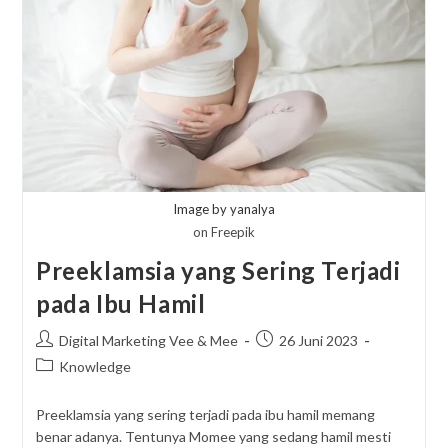
Image by yanalya
on Freepik
Preeklamsia yang Sering Terjadi
pada Ibu Hamil
Post
Post
Digital Marketing Vee & Mee
26 Juni 2023
author:
published:
Post
Knowledge
category:
Preeklamsia yang sering terjadi pada ibu hamil memang
benar adanya. Tentunya Momee yang sedang hamil mesti