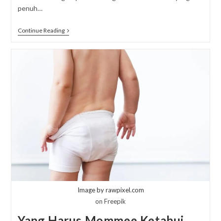
penuh…
Kenapa
Continue Reading
Ibu
Hamil
Sering
Kesulitan
Tidur?
Image by rawpixel.com
on Freepik
Yang Harus Mommee Ketahui