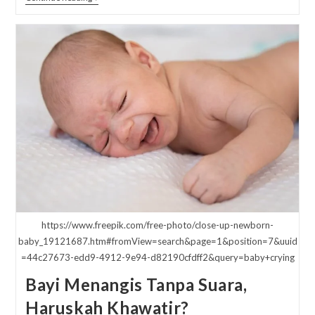
Suara
Bayi
Serak,
Apa
Saja?
https://www.freepik.com/free-photo/close-up-newborn-
baby_19121687.htm#fromView=search&page=1&position=7&uuid
=44c27673-edd9-4912-9e94-d82190cfdff2&query=baby+crying
Bayi Menangis Tanpa Suara,
Haruskah Khawatir?