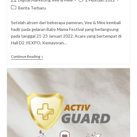
author:
published:
Post
Berita Terbaru
category:
Setelah absen dari beberapa pameran, Vee & Mee kembali
hadir pada gelaran Baby Mama Festival yang berlangsung
pada tanggal 21-23 Januari 2022. Acara yang bertempat di
Hall D2 JIEXPO, Kemayoran…
Mengintip
Continue Reading
Keseruan
Vee
&
Mee
Di
Festival
Baby
Mama