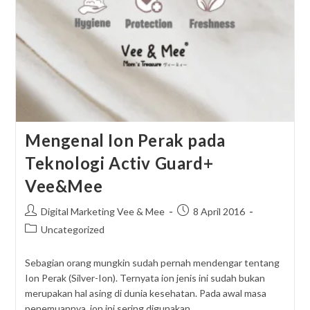
Mengenal Ion Perak pada
Teknologi Activ Guard+
Vee&Mee
Post
Post
Digital Marketing Vee & Mee
8 April 2016
author:
published:
Post
Uncategorized
category:
Sebagian orang mungkin sudah pernah mendengar tentang
Ion Perak (Silver-Ion). Ternyata ion jenis ini sudah bukan
merupakan hal asing di dunia kesehatan. Pada awal masa
penemuannya, ion ini sering digunakan…