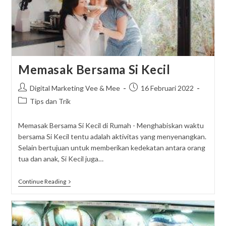
Memasak Bersama Si Kecil
Post
Post
Digital Marketing Vee & Mee
16 Februari 2022
author:
published:
Post
Tips dan Trik
category:
Memasak Bersama Si Kecil di Rumah - Menghabiskan waktu
bersama Si Kecil tentu adalah aktivitas yang menyenangkan.
Selain bertujuan untuk memberikan kedekatan antara orang
tua dan anak, Si Kecil juga…
Memasak
Continue Reading
Bersama
Si
Kecil