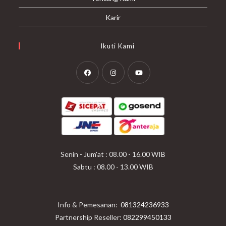
Karir
Ikuti Kami
Opens
Opens
Opens
in
in
in
a
a
a
new
new
new
tab
tab
tab
Senin - Jum'at : 08.00 - 16.00 WIB
Sabtu : 08.00 - 13.00 WIB
Info & Pemesanan:
081324236933
Partnership Reseller:
082299450133