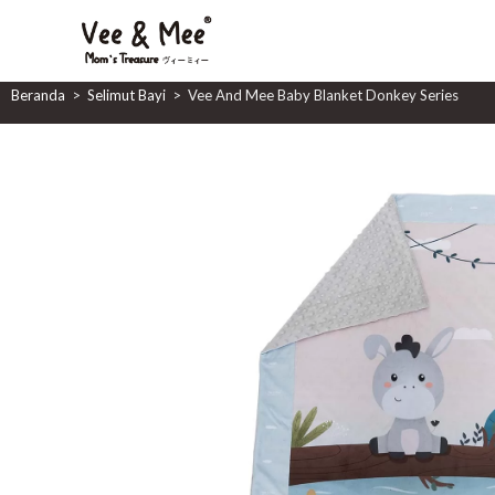
Vee And Mee Baby Blanket
Beranda
>
Selimut Bayi
>
Vee And Mee Baby Blanket Donkey Series