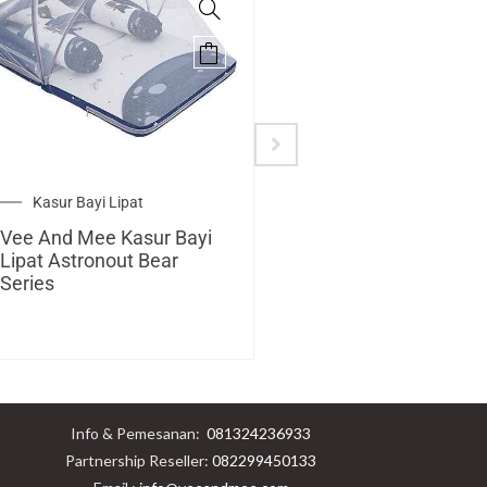
Kasur Bayi Lipat
Alas Stroller
Vee And Mee Kasur Bayi
Vee And Mee Alas
Lipat Astronout Bear
Stroller + Bantal Dot
Series
Astronout Bear Seri
Info & Pemesanan:
081324236933
Partnership Reseller:
082299450133