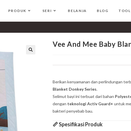
PRODUK
SERI
BELANJA
BLOG
TOOL
 Donkey Series
Vee And Mee Baby Blan
🔍
Berikan kenyamanan dan perlindungan terba
Blanket Donkey Series
.
Selimut bayi ini terbuat dari bahan
Polyest
dengan
teknologi Activ Guard+
untuk men
bakteri penyebab bau.
📏
Spesifikasi Produk