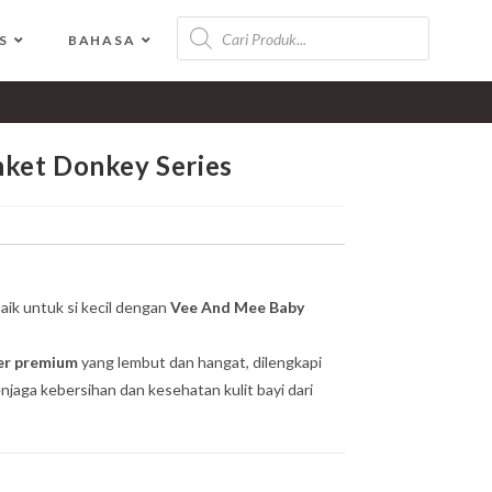
S
BAHASA
>
Shop
>
Vee And Mee Baby Blanket Donkey Series
ket Donkey Series
ik untuk si kecil dengan
Vee And Mee Baby
er premium
yang lembut dan hangat, dilengkapi
jaga kebersihan dan kesehatan kulit bayi dari