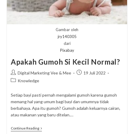
Gambar oleh
jry140305
dari
Pixabay
Apakah Gumoh Si Kecil Normal?
Post
Post
Digital Marketing Vee & Mee
19 Juli 2022
author:
published:
Post
Knowledge
category:
Setiap bayi pasti pernah mengalami gumoh karena gumoh
memang hal yang umum bagi bayi dan umumnya tidak
berbahaya. Apa itu gumoh? Gumoh adalah keluarnya cairan,
atau makanan yang baru ditelan.…
Apakah
Continue Reading
Gumoh