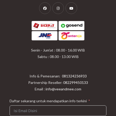
Opens
Opens
Opens
in
in
in
a
a
a
new
new
new
tab
tab
tab
Senin - Jum'at : 08.00 - 16.00 WIB
Sabtu : 08.00 - 13.00 WIB
Info & Pemesanan:
081324236933
Partnership Reseller:
082299450133
Email :
info@veeandmee.com
Daftar sekarang untuk mendapatkan info terkini