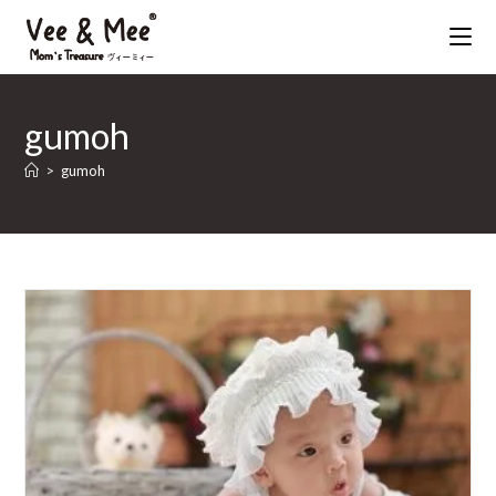
Skip
to
gumoh
content
>
gumoh