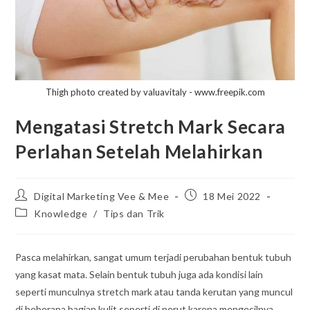
Thigh photo created by valuavitaly - www.freepik.com
Mengatasi Stretch Mark Secara
Perlahan Setelah Melahirkan
Post
Post
Digital Marketing Vee & Mee
18 Mei 2022
author:
published:
Post
Knowledge
/
Tips dan Trik
category:
Pasca melahirkan, sangat umum terjadi perubahan bentuk tubuh
yang kasat mata. Selain bentuk tubuh juga ada kondisi lain
seperti munculnya stretch mark atau tanda kerutan yang muncul
di beberapa bagian kulit seperti di perut karena mengecilnya