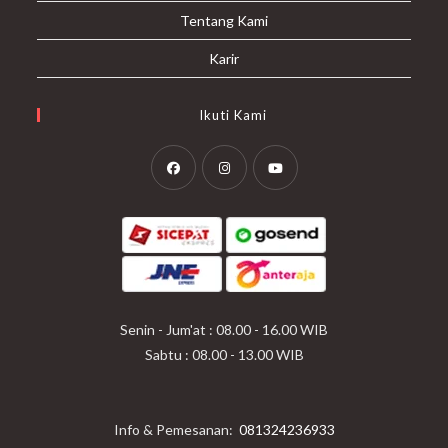
Tentang Kami
Karir
Ikuti Kami
Opens
Opens
Opens
in
in
in
a
a
a
new
new
new
tab
tab
tab
Senin - Jum'at : 08.00 - 16.00 WIB
Sabtu : 08.00 - 13.00 WIB
Info & Pemesanan:
081324236933