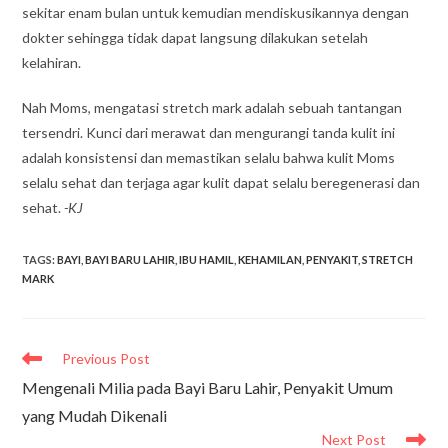
sekitar enam bulan untuk kemudian mendiskusikannya dengan
dokter sehingga tidak dapat langsung dilakukan setelah
kelahiran.
Nah Moms, mengatasi stretch mark adalah sebuah tantangan
tersendri. Kunci dari merawat dan mengurangi tanda kulit ini
adalah konsistensi dan memastikan selalu bahwa kulit Moms
selalu sehat dan terjaga agar kulit dapat selalu beregenerasi dan
sehat.
-KJ
TAGS
:
BAYI
,
BAYI BARU LAHIR
,
IBU HAMIL
,
KEHAMILAN
,
PENYAKIT
,
STRETCH
MARK
Read
Previous Post
more
Mengenali Milia pada Bayi Baru Lahir, Penyakit Umum
articles
yang Mudah Dikenali
Next Post